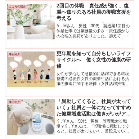
2回目の休職 責任感が強く、復
こころの悩み
職へ焦りのある社員の復職支援を
考える
A．Mさん 男性 30代 製造業1回目の
休業仕事では業務量の多さ・責任感から
の心理的負荷がありました。加えて、子
どもの受験などによるプライベートのス
トレスもありました。「うつ状態」で１
カ月間休業し、復職しました。復職して
更年期を知って自分らしいライフ
事例紹介
２か月後頭痛やからだ...
サイクルへ 働く女性の健康の研
修
女性が安心して意欲的に活躍できる環境
整備の必要性女性の職業生活における活
躍の推進に関する法律（女性活躍推進
法）では2030年までにあらゆる分野で指
導的地位に女性が占める割合が30％を目
標としています。女性が安心して意欲的
「異動してくると、社員が太って
事例紹介
に活躍できる環境整備...
いく」社員と一体になってすすめ
た健康増進活動は働きがいがアッ
プ
K．Yさん 50代 男性 管理職太る職
場？K．Yさんは、「K職場に異動してく
ると、社員が太っていく。普段見ていて
も、食事量が多い、ファストフードばっ