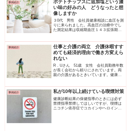
ポテトチップスに追加塩という濃
事例紹介
い味の好みの人 どうなったと想
像しますか
３0代 男性 会社員健康相談に血圧を測
りに来られました。高血圧の治療中でし
た測定結果は収縮期血圧１４３拡張期血
圧７２で、高血圧の治療中であればまず
ますの数値です。治療前の驚くべき血圧
値と食習慣治療前の血圧値や食事につい
仕事と介護の両立 介護休暇すす
事例紹介
てお話されました。「薬...
めても経済的理由で働き方変えら
れない
R．Uさん 51歳 女性 会社員勤務年数
が長く会社から頼りにされています。両
親の介護があるときいています。健康診
断結果でやせていっている健康診断結果
で数年間で10㎏痩せていました。もとも
とやせ型でしたが、さらにやせていって
私が10年以上続けている喫煙対策
事例紹介
います。今のところ...
健康診断結果の保健指導のときには必ず
禁煙指導禁煙してほしいですが、喫煙は
ニコチン依存症でコカインやヘロインよ
りも依存性があります。簡単に「禁煙し
ます」とはいきません。でもあきらめま
せん。何度も禁煙をすすめることに効果
があります。たずねる「タ...