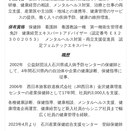
研修、健康経営の相談、メンタルヘルス対策、治療と仕事の両
立支援、産業医や主治医・地域との連携等、健康管理のサービ
スの提供。働く人々の疾病予防、健康の維持増進。
保有資格
保健師 看護師 養護教諭一種 第一種衛生管理者
免許 健康経営エキスパートアドバイザー（認定番号 ＥＸ２
３００２０５３） メンタルヘルス対策・両立支援促進員 認
定フェムテックエキスパート
職歴
2002年 公益財団法人石川県成人病予防センターの保健師と
して、4年間石川県内の自治体や企業の健康診断、保健指導に
従事。
2006年 西日本旅客鉄道株式会社（JR西日本）金沢健康増進
センターの産業保健師として17年間、社員約3,000人を支援。
各種健康診断、保健指導、健康相談、メンタルへルス支援、健
康増進企画運営、健康経営など新入社員からシニア社員まで幅
広く社員の健康管理を経験。
2023年4月より 石川産業保健総合支援センター 登録保健師