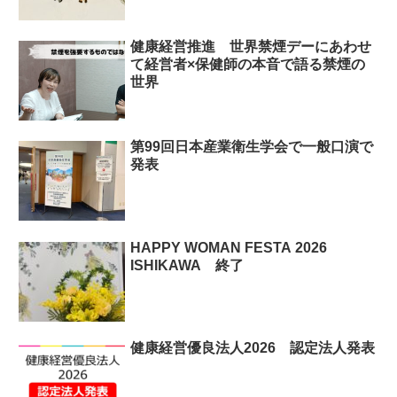
健康経営推進 世界禁煙デーにあわせ
て経営者×保健師の本音で語る禁煙の
世界
第99回日本産業衛生学会で一般口演で
発表
HAPPY WOMAN FESTA 2026
ISHIKAWA 終了
健康経営優良法人2026 認定法人発表